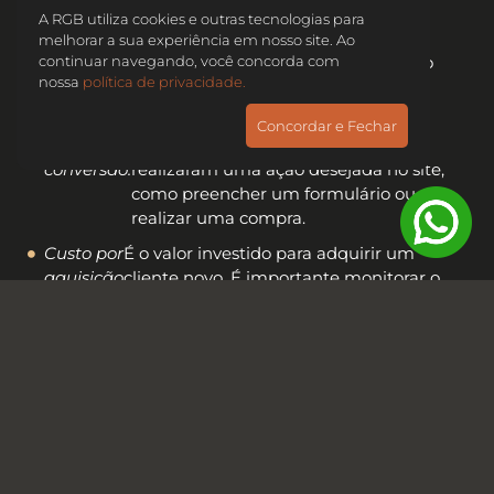
tráfego pago?
A RGB utiliza cookies e outras tecnologias para
melhorar a sua experiência em nosso site. Ao
Para mensurar os resultados da gestão de tráfego
continuar navegando, você concorda com
nossa
política de privacidade.
pago, é preciso utilizar algumas métricas:
Concordar e Fechar
Taxa de
É a porcentagem de visitantes que
conversão:
realizaram uma ação desejada no site,
como preencher um formulário ou
realizar uma compra.
Custo por
É o valor investido para adquirir um
aquisição
cliente novo. É importante monitorar o
(CPA):
CPA para garantir que o investimento
esteja gerando resultados positivos.
Retorno
É a relação entre o valor investido e o
sobre
valor obtido em retorno. Uma boa
investimento
gestão de tráfego pago deve garantir
(ROI):
um ROI positivo.